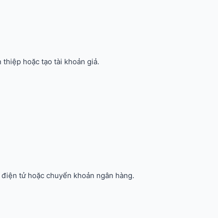
hiệp hoặc tạo tài khoản giả.
 điện tử hoặc chuyển khoản ngân hàng.