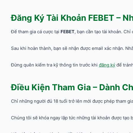
Đăng Ký Tài Khoản FEBET – Nh
Để tham gia cá cược tại
FEBET
, bạn cần tạo tài khoản. Chỉ
Sau khi hoàn thành, bạn sẽ nhận được email xác nhận. Nhấp
Đừng quên kiểm tra kỹ thông tin trước khi
đăng ký
để tránh
Điều Kiện Tham Gia – Dành Ch
Chỉ những người đủ 18 tuổi trở lên mới được phép tham gi
Chúng tôi sẽ khóa ngay lập tức những tài khoản được tạo 