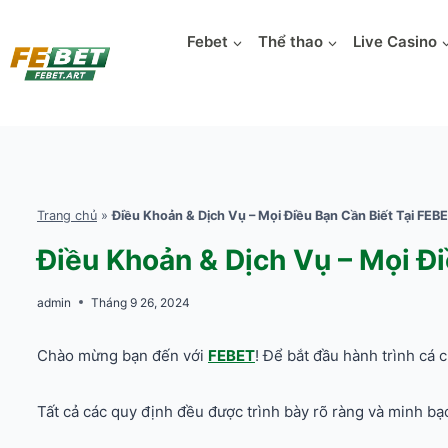
Skip
to
Febet
Thể thao
Live Casino
content
Trang chủ
»
Điều Khoản & Dịch Vụ – Mọi Điều Bạn Cần Biết Tại FEB
Điều Khoản & Dịch Vụ – Mọi Đ
admin
Tháng 9 26, 2024
Chào mừng bạn đến với
FEBET
! Để bắt đầu hành trình cá
Tất cả các quy định đều được trình bày rõ ràng và minh b