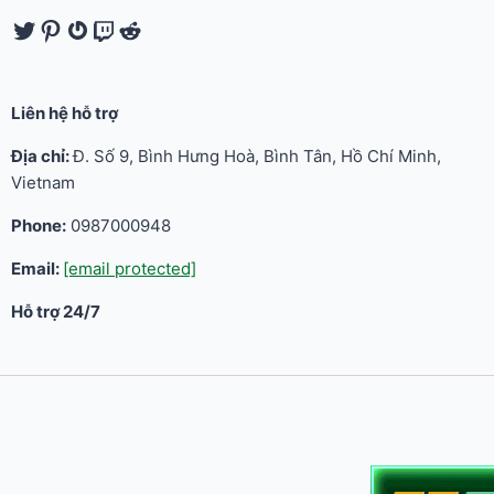
Twitter
Pinterest
Gravatar
Twitch
Reddit
Liên hệ hỗ trợ
Địa chỉ:
Đ. Số 9, Bình Hưng Hoà, Bình Tân, Hồ Chí Minh,
Vietnam
Phone:
0987000948
Email:
[email protected]
Hỗ trợ 24/7