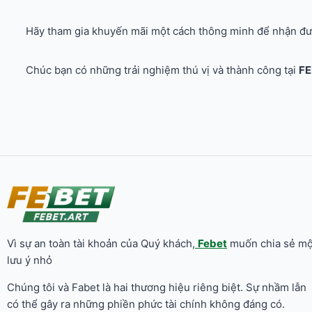
Hãy tham gia khuyến mãi một cách thông minh để nhận được
Chúc bạn có những trải nghiệm thú vị và thành công tại
FE
Vì sự an toàn tài khoản của Quý khách,
Febet
muốn chia sẻ mộ
lưu ý nhỏ
Chúng tôi và Fabet là hai thương hiệu riêng biệt. Sự nhầm lẫn
có thể gây ra những phiền phức tài chính không đáng có.