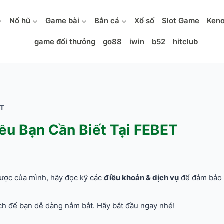
Nổ hũ
Game bài
Bắn cá
Xổ số
Slot Game
Ken
game đổi thưởng
go88
iwin
b52
hitclub
ET
iều Bạn Cần Biết Tại FEBET
 cược của mình, hãy đọc kỹ các
điều khoản & dịch vụ
để đảm bảo q
ạch để bạn dễ dàng nắm bắt. Hãy bắt đầu ngay nhé!