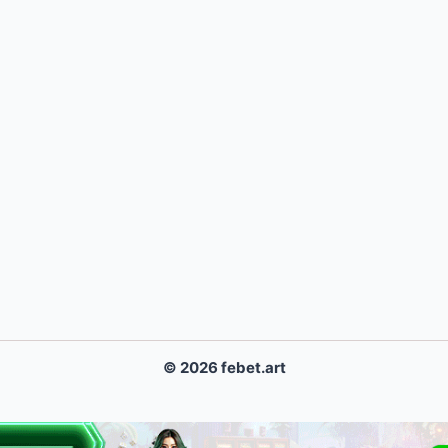
© 2026 febet.art