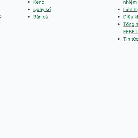
Keno
nhiệm
Quay số
Liên h
c
Bắn cá
Điều k
Tổng h
FEBET
ẽ
Tin tứ