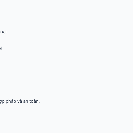
oại.
y!
ợp pháp và an toàn.