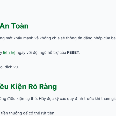
 An Toàn
ng mật khẩu mạnh và không chia sẻ thông tin đăng nhập của bạn 
ãy
liên hệ
ngay với đội ngũ hỗ trợ của
FEBET
.
ọi dịch vụ.
ều Kiện Rõ Ràng
ng điều kiện cụ thể. Hãy đọc kỹ các quy định trước khi tham gia
tiền thưởng để có thể rút tiền.