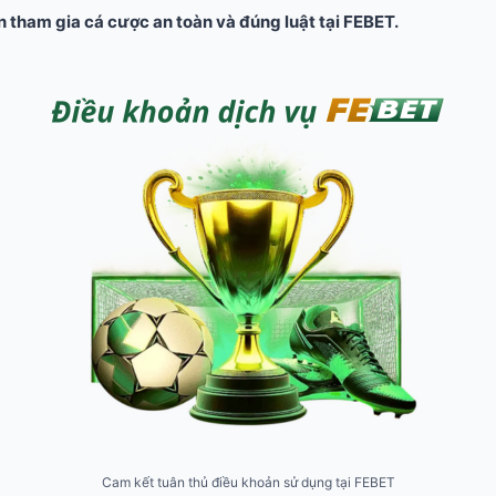
n tham gia cá cược an toàn và đúng luật tại FEBET.
Cam kết tuân thủ điều khoản sử dụng tại FEBET