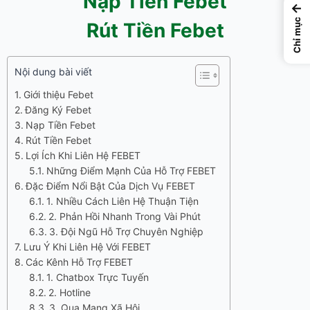
Nạp Tiền Febet
←
Chỉ mục
Rút Tiền Febet
Nội dung bài viết
Giới thiệu Febet
Đăng Ký Febet
Nạp Tiền Febet
Rút Tiền Febet
Lợi Ích Khi Liên Hệ FEBET
Những Điểm Mạnh Của Hỗ Trợ FEBET
Đặc Điểm Nổi Bật Của Dịch Vụ FEBET
1. Nhiều Cách Liên Hệ Thuận Tiện
2. Phản Hồi Nhanh Trong Vài Phút
3. Đội Ngũ Hỗ Trợ Chuyên Nghiệp
Lưu Ý Khi Liên Hệ Với FEBET
Các Kênh Hỗ Trợ FEBET
1. Chatbox Trực Tuyến
2. Hotline
3. Qua Mạng Xã Hội