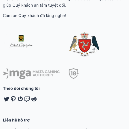
giúp Quý khách an tâm tuyệt đối.
Cảm ơn Quý khách đã lắng nghe!
Theo dõi chúng tôi
Twitter
Pinterest
Gravatar
Twitch
Reddit
Liên hệ hỗ trợ