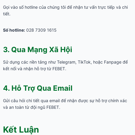
Gọi vào số hotline của chúng tôi để nhận tư vấn trực tiếp và chi
tiết.
Số hotline:
028 7309 1615
3. Qua Mạng Xã Hội
Sử dụng các nền tảng như Telegram, TikTok, hoặc Fanpage để
kết nối và nhận hỗ trợ từ FEBET.
4. Hỗ Trợ Qua Email
Gửi câu hỏi chi tiết qua email để nhận được sự hỗ trợ chính xác
và an toàn từ đội ngũ FEBET.
Kết Luận