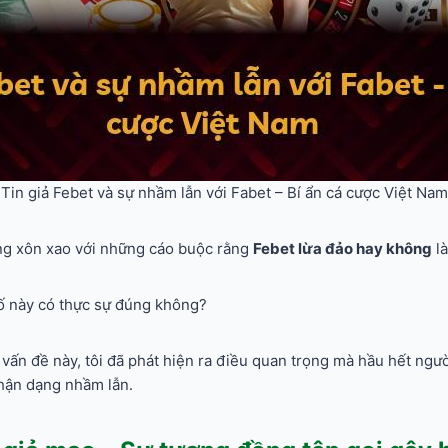
Tin giả Febet và sự nhầm lẫn với Fabet – Bí ẩn cá cược Việt Nam
ng xôn xao với những cáo buộc rằng
Febet lừa đảo hay không
là
ố này có thực sự đúng không?
vấn đề này, tôi đã phát hiện ra điều quan trọng mà hầu hết ngư
hận dạng nhầm lẫn.