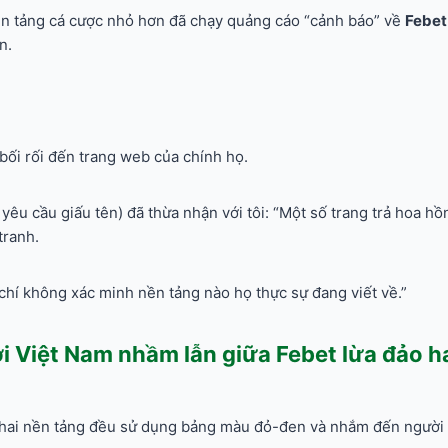
ền tảng cá cược nhỏ hơn đã chạy quảng cáo “cảnh báo” về
Febet
n.
ối rối đến trang web của chính họ.
i yêu cầu giấu tên) đã thừa nhận với tôi: “Một số trang trả hoa h
tranh.
chí không xác minh nền tảng nào họ thực sự đang viết về.”
ơi Việt Nam nhầm lẫn giữa
Febet lừa đảo 
ả hai nền tảng đều sử dụng bảng màu đỏ-đen và nhắm đến người 