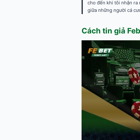
cho đến khi tôi nhận ra
giữa những người cá cư
Cách
tin giả Fe