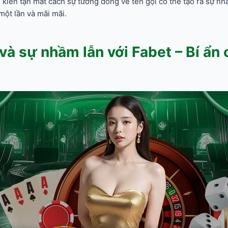
 kiến tận mắt cách sự tương đồng về tên gọi có thể tạo ra sự nh
một lần và mãi mãi.
và sự nhầm lẫn với Fabet – Bí ẩn 