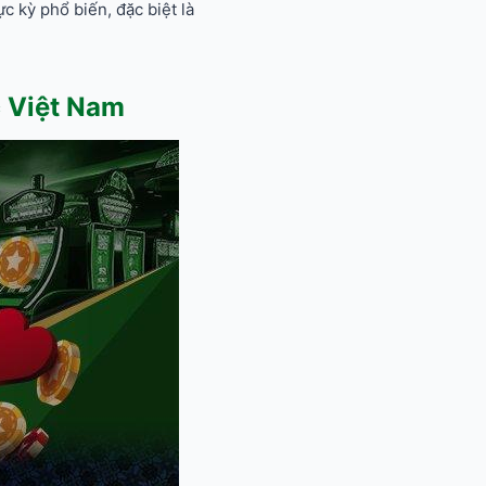
c kỳ phổ biến, đặc biệt là
c Việt Nam