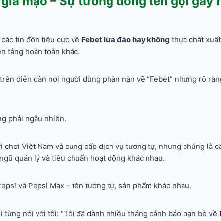
 giả mạo
– Sự tương đồng tên gọi gây
 các tin đồn tiêu cực về
Febet lừa đảo hay không
thực chất xuất
ền tảng hoàn toàn khác.
g trên diễn đàn nơi người dùng phàn nàn về “Febet” nhưng rõ ràn
g phải ngẫu nhiên.
 chơi Việt Nam và cung cấp dịch vụ tương tự, nhưng chúng là cá
 ngũ quản lý và tiêu chuẩn hoạt động khác nhau.
epsi và Pepsi Max – tên tương tự, sản phẩm khác nhau.
i
từng nói với tôi: “Tôi đã dành nhiều tháng cảnh báo bạn bè về