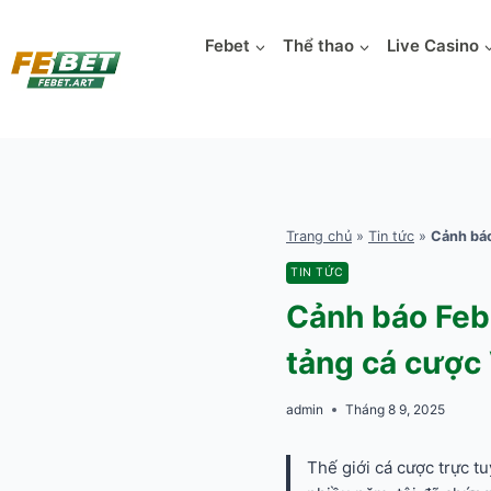
Skip
to
Febet
Thể thao
Live Casino
content
Trang chủ
»
Tin tức
»
Cảnh báo
TIN TỨC
Cảnh báo Febe
tảng cá cược
admin
Tháng 8 9, 2025
Thế giới cá cược trực tu